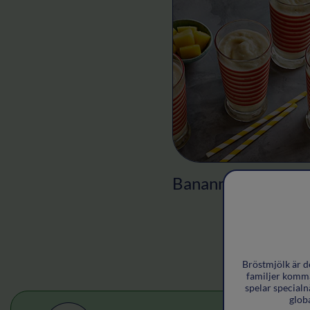
Bananmos
Bröstmjölk är d
familjer komma 
spelar specialn
glob