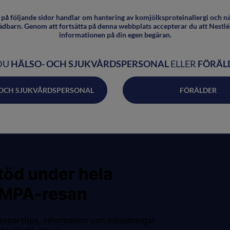
SE ALLA RECEPT
på följande sidor handlar om hantering av komjölksproteinallergi och n
ädbarn. Genom att fortsätta på denna webbplats accepterar du att Nestlé 
informationen på din egen begäran.
DU
HÄLSO- OCH SJUKVÅRDSPERSONAL
ELLER
FÖRÄL
 OCH SJUKVÅRDSPERSONAL
FÖRÄLDER