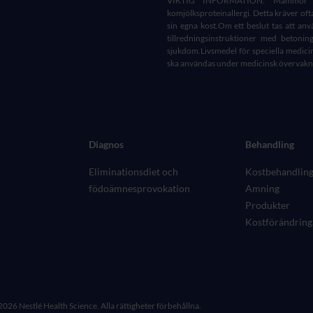
VIKTIG INFORMATION: Mammor sk
komjölksproteinallergi. Detta kräver oft
sin egna kost.Om ett beslut tas att anv
tillredningsinstruktioner med betoning 
sjukdom.Livsmedel för speciella medici
ska användas under medicinsk övervakn
Diagnos
Behandling
Eliminationsdiet och
Kostbehandlin
födoämnesprovokation
Amning
Produkter
Kostförändring
026 Nestlé Health Science. Alla rättigheter förbehållna.