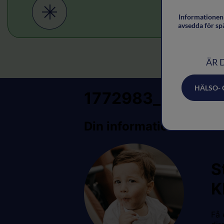
Informationen 
avsedda för sp
ÄR 
HÄLSO-