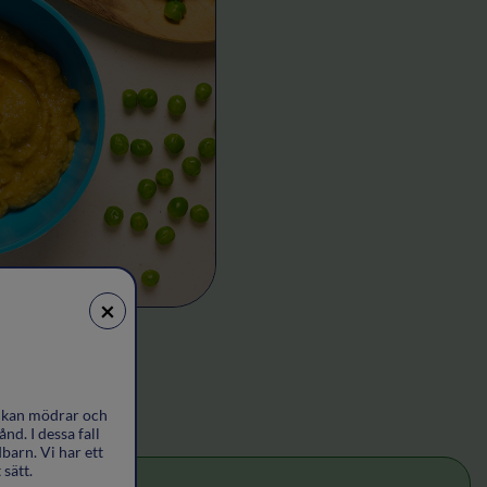
×
l kan mödrar och
nd. I dessa fall
barn. Vi har ett
sätt.