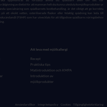
a uppmuntras att fortsätta amma sitt spädbarn även om det har
a rådgivning av dietist för att mamman helt ska kunna utesluta komjölksprodukter ur
ända specialnäring som spädbarnets kostbehandling, är det viktigt att ge korrekta
på att okokt vatten, osteriliserade flaskor eller felaktig spädning kan leda till
nska ändamål (FSMP) som har utvecklats för att tillgodose spädbarns näringsbehov
ing.
Att leva med mjölkallergi
g
Recept
Praktiska tips
Matintroduktion och KMPA
ar
Introduktion av
mjölkprodukter
Användarvillkor
Integritetspolicy
Cookies
Tillgänglighetsförklaring