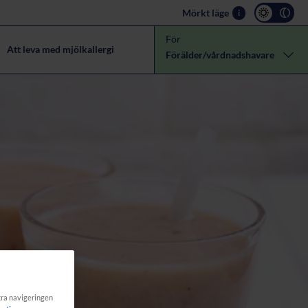
Mörkt läge
i
För
Att leva med mjölkallergi
Förälder/vårdnadshavare
ttra navigeringen