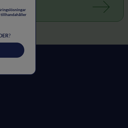
äringslösningar
tillhandahåller
DER
?