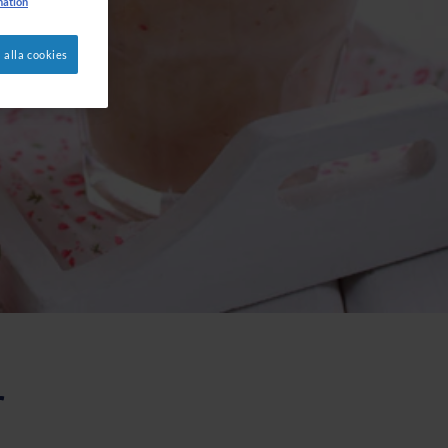
mation
 alla cookies
r