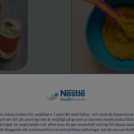
Rotfruktspuré
en bästa maten för spädbarn. I samråd med hälso- och sjukvårdspersona
fram till att amning inte är möjligt på grund av barnets medicinska tillstå
äringar en avgörande roll, eftersom de ger essentiell näring till dessa späd
alt åtagande att marknadsföra bröstmjölksersättningar på ett ansvarsfullt 