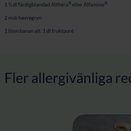
®
®
1 ½ dl färdigblandad Althéra
eller Alfamino
2 msk havregryn
1 liten banan alt. 1 dl fruktpuré
Fler allergivänliga r