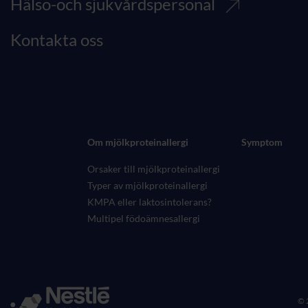
Hälso-och sjukvårdspersonal
Kontakta oss
Om mjölkproteinallergi
Symptom
Orsaker till mjölkproteinallergi
Typer av mjölkproteinallergi
KMPA eller laktosintolerans?
Multipel födoämnesallergi
© 2