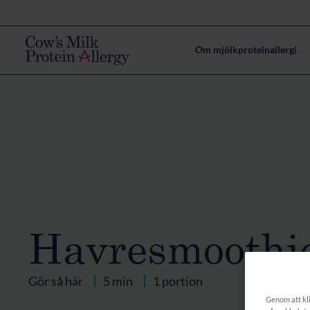
Om mjölkproteinallergi
Havresmoothi
Gör så här
5 min
1 portion
Genom att kli