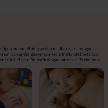
ligen matsmältningsproblem (diarré, kräkningar,
 eksem) och andningssymtom (som ihållande hosta och
om trötthet och sömnstörningar kan också förekomma.