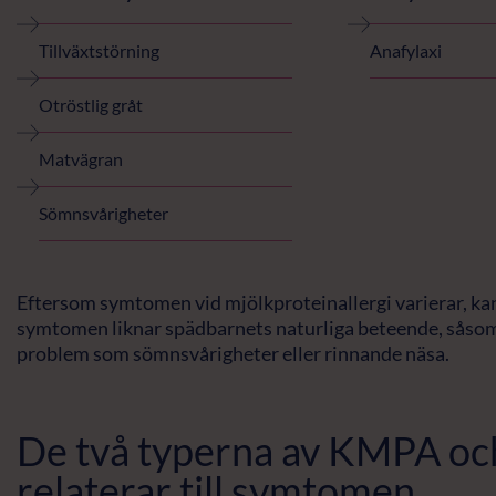
Tillväxtstörning
Anafylaxi
Otröstlig gråt
Matvägran
Sömnsvårigheter
Eftersom symtomen vid mjölkproteinallergi varierar, kan d
symtomen liknar spädbarnets naturliga beteende, såsom 
problem som sömnsvårigheter eller rinnande näsa.
De två typerna av KMPA oc
relaterar till symtomen