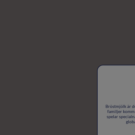
Bröstmjölk är d
familjer komma 
spelar specialn
glob