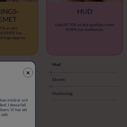
INGS-
HUD
EMET
Upp till 70% av alla spädbarn med
0 % av alla
KMPA har hudbesvär.
ed KMPA har
dningsvägarna.
Hud
×
Eksem
r
Hudutslag
l kan mödrar och
nd. I dessa fall
barn. Vi har ett
sätt.