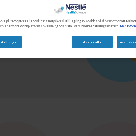
ing, diarré och gråt.
cka på "acceptera alla cookies" samtycker du till lagring av cookies på din enhet för att förbä
en, analysera webbplatsens användning och bistå i våra marknadsföringsinsatser.
Mer infor
ra bra att känna till
ställningar
Avvisa alla
Acceptera