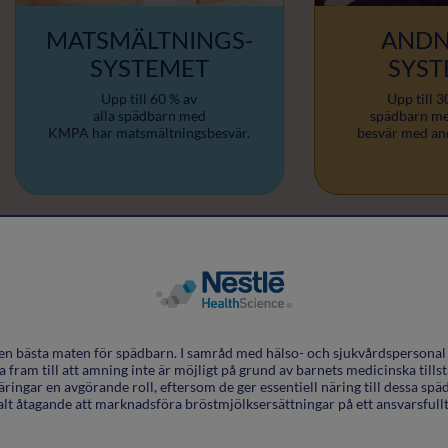
MATSMÄLTNINGS-
ANDN
SYSTEMET
SYST
Upp till 60 % av
Upp till 3
alla spädbarn med
spädbarn m
KMPA har matsmältningsbesvär.
besvär med an
Matsmältningssystemet
Andningssystemet
Kolik
Ihållande hosta
Diarré
Snuva och nysninga
en bästa maten för spädbarn. I samråd med hälso- och sjukvårdspersona
fram till att amning inte är möjligt på grund av barnets medicinska tillstå
Reflux och uppstötningar
Väsande andning
äringar en avgörande roll, eftersom de ger essentiell näring till dessa späd
alt åtagande att marknadsföra bröstmjölksersättningar på ett ansvarsfullt 
Kräkningar