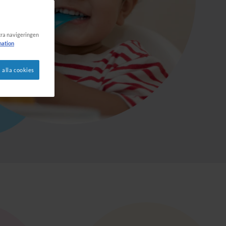
ttra navigeringen
mation
 alla cookies