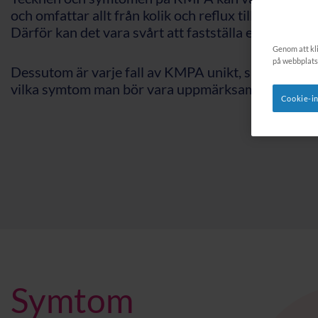
och omfattar allt från kolik och reflux till förstoppn
Därför kan det vara svårt att fastställa en diagnos.
Genom att kli
på webbplats
Dessutom är varje fall av KMPA unikt, så det kan va
vilka symtom man bör vara uppmärksam på.
Cookie-in
Symtom