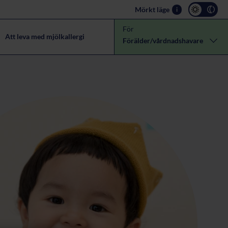
Mörkt läge
i
För
Att leva med mjölkallergi
Förälder/vårdnadshavare