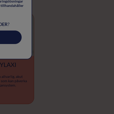
äringslösningar
tillhandahåller
DER
?
YLAXI
 allvarlig, akut
n som kan påverka
ansystem.