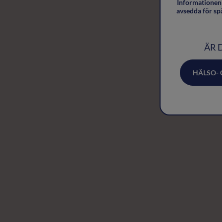
Informationen 
avsedda för sp
ÄR 
HÄLSO-