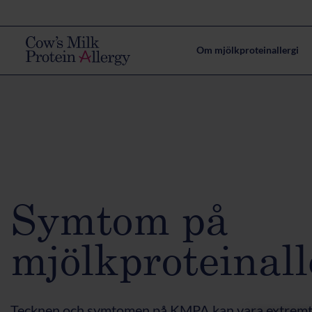
Om mjölkproteinallergi
Symtom på
mjölkproteinall
Tecknen och symtomen på KMPA kan vara extremt ol