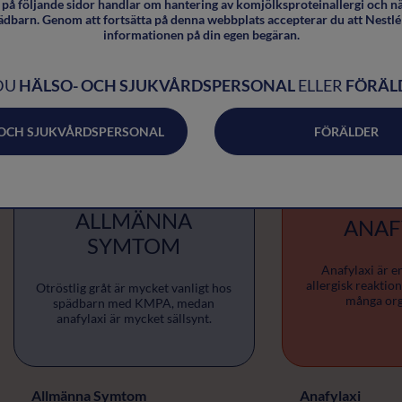
på följande sidor handlar om hantering av komjölksproteinallergi och n
ädbarn. Genom att fortsätta på denna webbplats accepterar du att Nestlé 
Förstoppning
informationen på din egen begäran.
DU
HÄLSO- OCH SJUKVÅRDSPERSONAL
ELLER
FÖRÄL
 OCH SJUKVÅRDSPERSONAL
FÖRÄLDER
ALLMÄNNA
ANAF
SYMTOM
Anafylaxi är en
allergisk reaktio
Otröstlig gråt är mycket vanligt hos
många org
spädbarn med KMPA, medan
anafylaxi är mycket sällsynt.
Allmänna Symtom
Anafylaxi