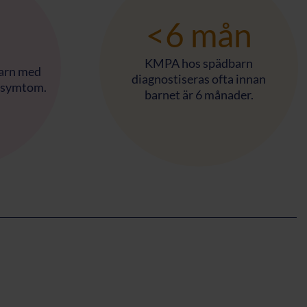
<6 mån
KMPA hos spädbarn
barn med
diagnostiseras ofta innan
r symtom.
barnet är 6 månader.