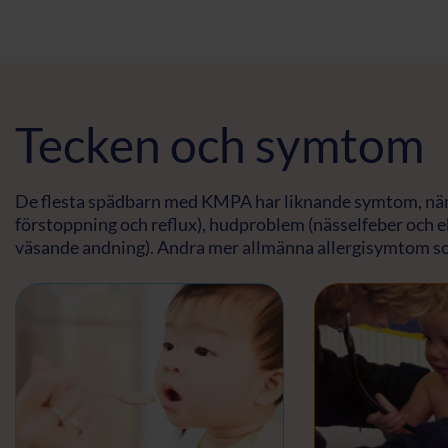
Tecken och symtom
De flesta spädbarn med KMPA har liknande symtom, näm
förstoppning och reflux), hudproblem (nässelfeber och
väsande andning). Andra mer allmänna allergisymtom s