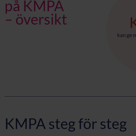
på KMPA
– översikt
kan ge 
KMPA steg för steg