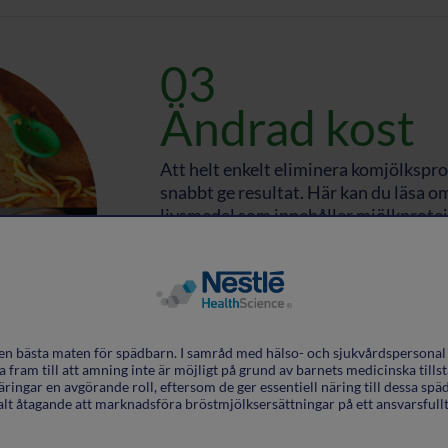
03
Ändrad kost
Att helt enkelt eliminera komjölkspro
snabbt ge resultat. Här kan du läsa o
livsmedel som innehåller mjölkprotein
livsmedel som inte innehåller mjölkp
kan äta för att tillgodose näringsbeho
Läs mer
en bästa maten för spädbarn. I samråd med hälso- och sjukvårdspersona
fram till att amning inte är möjligt på grund av barnets medicinska tillstå
äringar en avgörande roll, eftersom de ger essentiell näring till dessa späd
alt åtagande att marknadsföra bröstmjölksersättningar på ett ansvarsfullt 