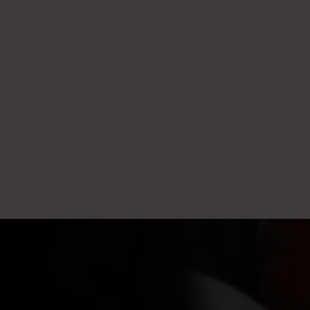
Robin + Katrien
03
Belgium.
Meet Robin, who began showing signs of CMPA at just 1 mo