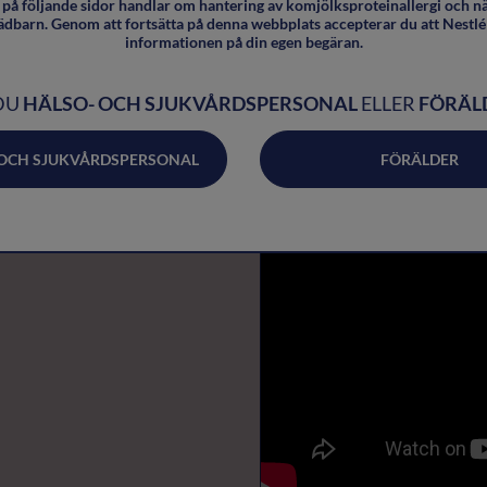
på följande sidor handlar om hantering av komjölksproteinallergi och n
ädbarn. Genom att fortsätta på denna webbplats accepterar du att Nestlé 
informationen på din egen begäran.
DU
HÄLSO- OCH SJUKVÅRDSPERSONAL
ELLER
FÖRÄL
 OCH SJUKVÅRDSPERSONAL
FÖRÄLDER