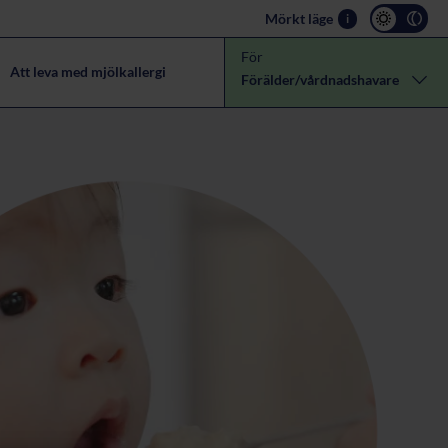
Mörkt läge
i
För
Att leva med mjölkallergi
Förälder/vårdnadshavare