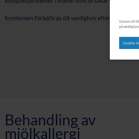
komjölksproteiner i maten som orsakar problemet.
Symtomen förbättras då vanligtvis efter 2–4 vecko
Genom att kli
på webbplats
Cookie-in
Behandling av
mjölkallergi