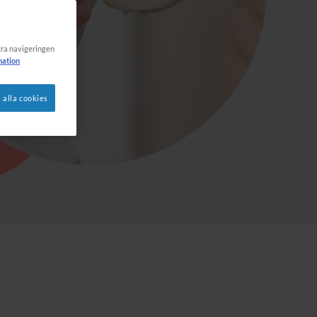
ttra navigeringen
mation
 alla cookies