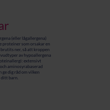
ar
gena (eller lågallergena)
 proteiner som orsakar en
r brutits ner, så att kroppen
huvudtyper av hypoallergena
teinallergi: extensivt
F och aminosyrabaserad
n ge dig råd om vilken
ditt barn.