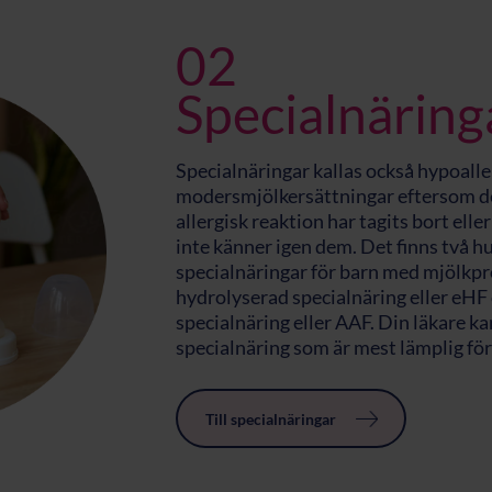
02
Specialnäring
Specialnäringar kallas också hypoaller
modersmjölkersättningar eftersom de
allergisk reaktion har tagits bort elle
inte känner igen dem. Det finns två 
specialnäringar för barn med mjölkpro
hydrolyserad specialnäring eller eH
specialnäring eller AAF. Din läkare ka
specialnäring som är mest lämplig för 
Till specialnäringar