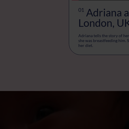
Adriana a
01
London, U
nth old.
Adriana tells the story of h
she was breastfeeding him. 
her diet.