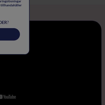
äringslösningar
tillhandahåller
DER
?