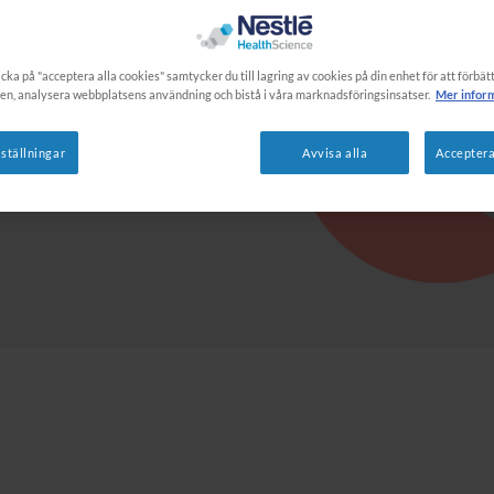
r.
cka på "acceptera alla cookies" samtycker du till lagring av cookies på din enhet för att förbä
en, analysera webbplatsens användning och bistå i våra marknadsföringsinsatser.
Mer infor
ställningar
Avvisa alla
Acceptera