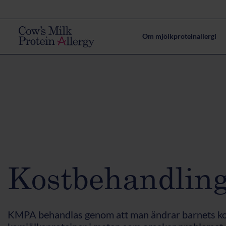
Om mjölkproteinallergi
Kostbehandlin
KMPA behandlas genom att man ändrar barnets ko