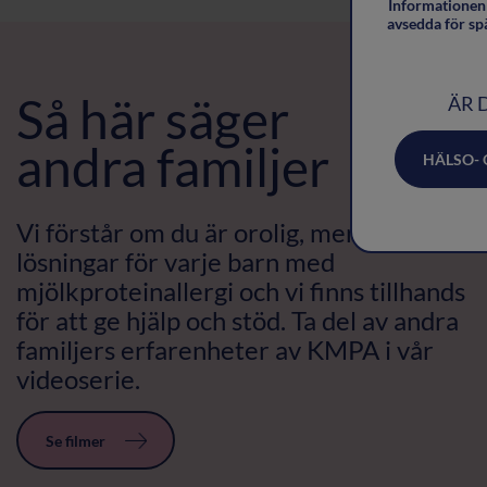
Informationen 
avsedda för sp
Så här säger
ÄR 
andra familjer
HÄLSO-
Vi förstår om du är orolig, men det finns
lösningar för varje barn med
mjölkproteinallergi och vi finns tillhands
för att ge hjälp och stöd. Ta del av andra
familjers erfarenheter av KMPA i vår
videoserie.
Se filmer