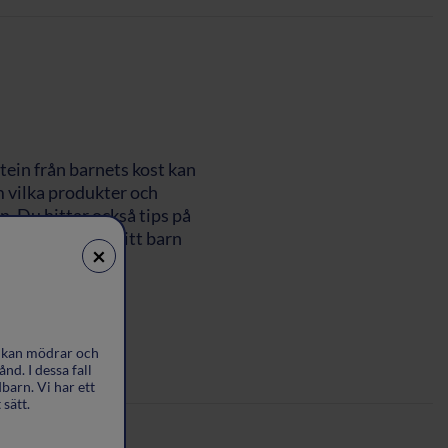
tein från barnets kost kan
m vilka produkter och
. Du hittar också tips på
rotein och som ditt barn
×
vet.
l kan mödrar och
nd. I dessa fall
barn. Vi har ett
sätt.