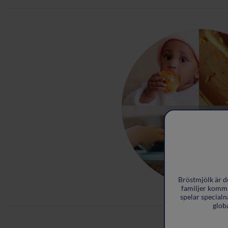
Bröstmjölk är d
familjer komma 
spelar specialn
glob