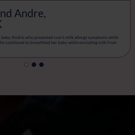
nd Andre,
K
er baby, André, who presented cow's milk allergy symptoms while
She continued to breastfeed her baby while excluding milk from