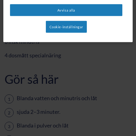
Ingredienser
Avvisa alla
1 ½ dl vatten
Cookie-inställningar
6 msk minutris
4 dosmått specialnäring
Gör så här
Blanda vatten och minutris och låt
sjuda 2–3 minuter.
Blanda i pulver och låt