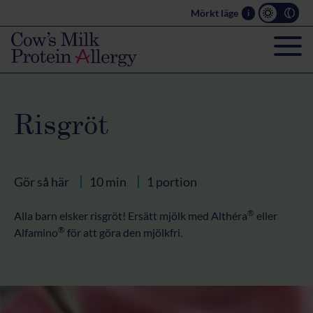
Mörkt läge
i
Risgröt
Gör så här
10 min
1 portion
®
Alla barn elsker risgr
ö
t!
Ersätt mjölk
med Althéra
eller
®
Alfamino
för
att göra den mjölkfri
.