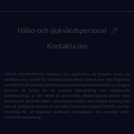
Hälso-och sjukvårdspersonal
Kontakta oss
VIKTIG INFORMATION: Mammor ska uppmuntras att fortsätta amma sitt
spädbarn även om det har komjölksproteinallergi. Detta kräver ofta rådgivning
av dietist för att mamman helt ska kunna utesluta komjölksprodukter ur sin egna
kost.Om ett beslut tas att använda specialnäring som spädbarnets
kostbehandling, är det viktigt att ge korrekta tillredningsinstruktioner med
betoning på att okokt vatten, osteriliserade flaskor eller felaktig spädning kan
leda till sjukdom.Livsmedel för speciella medicinska ändamål (FSMP) som har
utvecklats för att tillgodose spädbarns näringsbehov ska användas under
medicinsk övervakning.