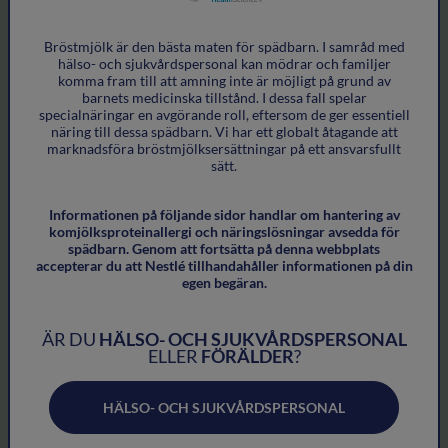
Fruktgröt
Bröstmjölk är den bästa maten för spädbarn. I samråd med
hälso- och sjukvårdspersonal kan mödrar och familjer
komma fram till att amning inte är möjligt på grund av
barnets medicinska tillstånd. I dessa fall spelar
specialnäringar en avgörande roll, eftersom de ger essentiell
näring till dessa spädbarn. Vi har ett globalt åtagande att
marknadsföra bröstmjölksersättningar på ett ansvarsfullt
sätt.
Informationen på följande sidor handlar om hantering av
komjölksproteinallergi och näringslösningar avsedda för
spädbarn. Genom att fortsätta på denna webbplats
accepterar du att Nestlé tillhandahåller informationen på din
egen begäran.
ÄR DU
HÄLSO- OCH SJUKVÅRDSPERSONAL
ELLER
FÖRÄLDER
?
HÄLSO- OCH SJUKVÅRDSPERSONAL