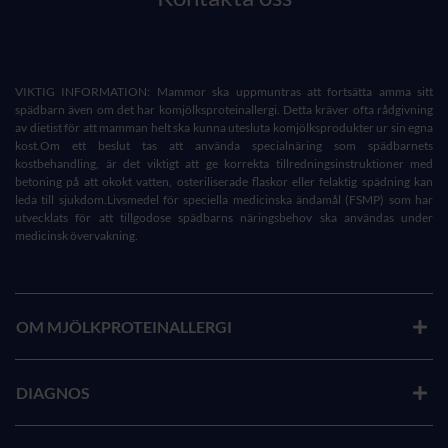
VIKTIG INFORMATION: Mammor ska uppmuntras att fortsätta amma sitt
spädbarn även om det har komjölksproteinallergi. Detta kräver ofta rådgivning
av dietist för att mamman helt ska kunna utesluta komjölksprodukter ur sin egna
kost.Om ett beslut tas att använda specialnäring som spädbarnets
kostbehandling, är det viktigt att ge korrekta tillredningsinstruktioner med
betoning på att okokt vatten, osteriliserade flaskor eller felaktig spädning kan
leda till sjukdom.Livsmedel för speciella medicinska ändamål (FSMP) som har
utvecklats för att tillgodose spädbarns näringsbehov ska användas under
medicinsk övervakning.
OM MJÖLKPROTEINALLERGI
DIAGNOS