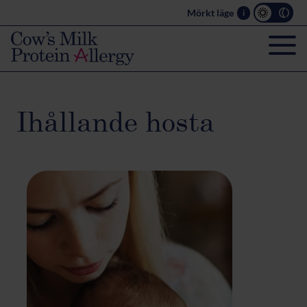
Mörkt läge
i
Ihållande hosta