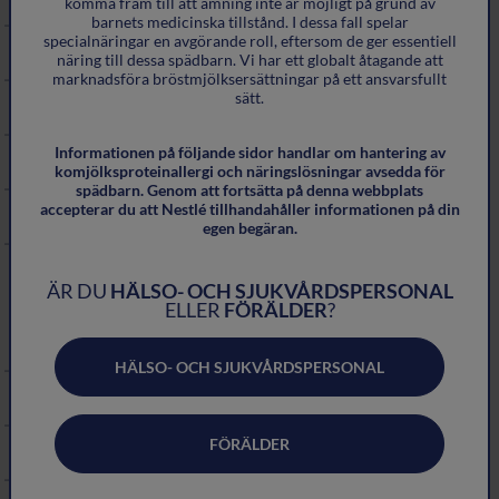
komma fram till att amning inte är möjligt på grund av
barnets medicinska tillstånd. I dessa fall spelar
specialnäringar en avgörande roll, eftersom de ger essentiell
Kolik
näring till dessa spädbarn. Vi har ett globalt åtagande att
marknadsföra bröstmjölksersättningar på ett ansvarsfullt
sätt.
Diarré
Informationen på följande sidor handlar om hantering av
Reflux och uppstötningar
komjölksproteinallergi och näringslösningar avsedda för
spädbarn. Genom att fortsätta på denna webbplats
accepterar du att Nestlé tillhandahåller informationen på din
Kräkningar
egen begäran.
Förstoppning
ÄR DU
HÄLSO- OCH SJUKVÅRDSPERSONAL
ELLER
FÖRÄLDER
?
Andningssystemet
HÄLSO- OCH SJUKVÅRDSPERSONAL
Ihållande hosta
FÖRÄLDER
Snuva och nysningar