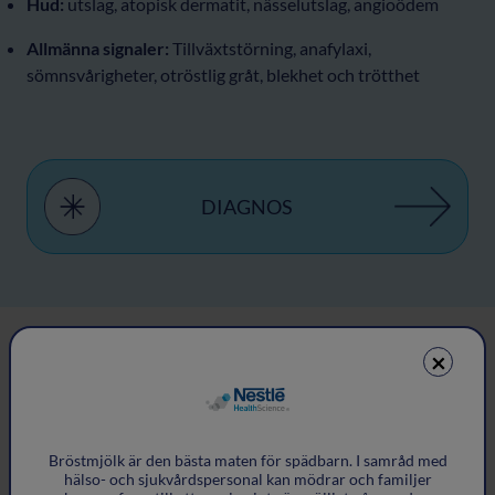
Hud:
utslag, atopisk dermatit, nässelutslag, angioödem
Allmänna signaler:
Tillväxtstörning, anafylaxi,
sömnsvårigheter, otröstlig gråt, blekhet och trötthet
DIAGNOS
×
Alla symtom
Bröstmjölk är den bästa maten för spädbarn. I samråd med
hälso- och sjukvårdspersonal kan mödrar och familjer
Matsmältningssystemet