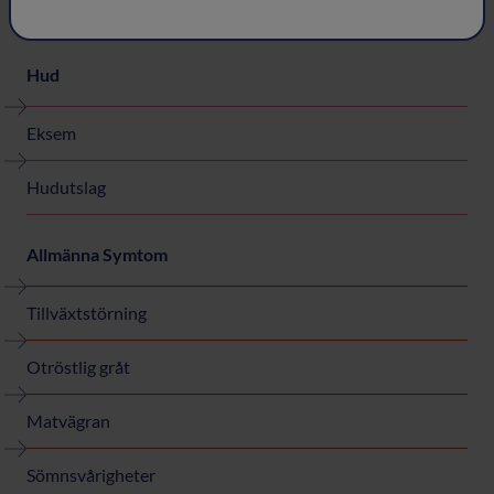
Väsande andning
Hud
Eksem
Hudutslag
Allmänna Symtom
Tillväxtstörning
Otröstlig gråt
Matvägran
Sömnsvårigheter