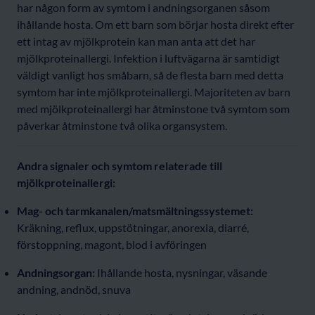
har någon form av symtom i andningsorganen såsom
ihållande hosta. Om ett barn som börjar hosta direkt efter
ett intag av mjölkprotein kan man anta att det har
mjölkproteinallergi. Infektion i luftvägarna är samtidigt
väldigt vanligt hos småbarn, så de flesta barn med detta
symtom har inte mjölkproteinallergi. Majoriteten av barn
med mjölkproteinallergi har åtminstone två symtom som
påverkar åtminstone två olika organsystem.
Andra signaler och symtom relaterade till
mjölkproteinallergi:
Mag- och tarmkanalen/matsmältningssystemet:
Kräkning, reflux, uppstötningar, anorexia, diarré,
förstoppning, magont, blod i avföringen
Andningsorgan:
Ihållande hosta, nysningar, väsande
andning, andnöd, snuva