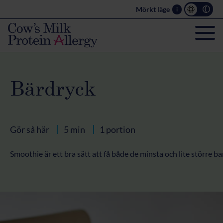
Mörkt läge
i
Bärdryck
Gör så här
5 min
1 portion
Smoothie är ett bra sätt att få både de minsta och lite större 