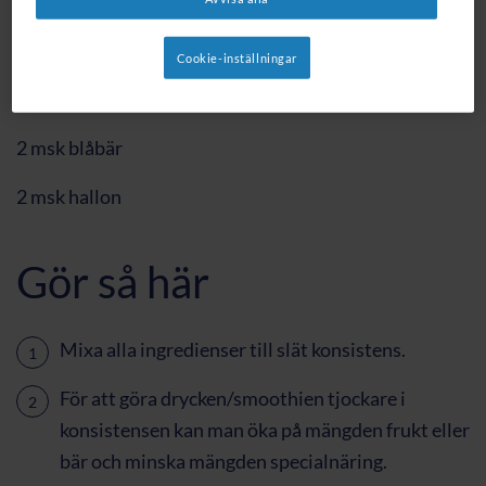
Ingredienser
Cookie-inställningar
®
®
1 dl kall färdigblandad Althéra
eller Alfamino
2 msk blåbär
2 msk hallon
Gör så här
Mixa alla ingredienser till slät konsistens.
För att göra drycken/smoothien tjockare i
konsistensen kan man öka på mängden frukt eller
bär och minska mängden specialnäring.