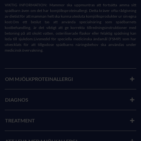
VIKTIG INFORMATION: Mammor ska uppmuntras att fortsätta amma sitt
spädbarn även om det har komjölksproteinallergi. Detta kräver ofta rådgivning
av dietist för att mamman helt ska kunna utesluta komjölksprodukter ur sin egna
kost.Om ett beslut tas att använda specialnäring som spädbarnets
kostbehandling, är det viktigt att ge korrekta tillredningsinstruktioner med
betoning på att okokt vatten, osteriliserade flaskor eller felaktig spädning kan
leda till sjukdom.Livsmedel för speciella medicinska ändamål (FSMP) som har
utvecklats för att tillgodose spädbarns näringsbehov ska användas under
medicinsk övervakning.
OM MJÖLKPROTEINALLERGI
DIAGNOS
TREATMENT