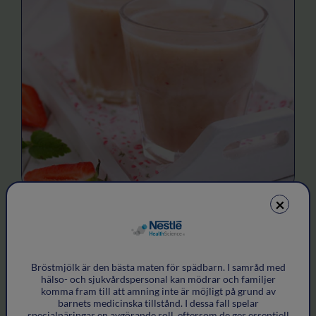
×
Havresmoothie
Bröstmjölk är den bästa maten för spädbarn. I samråd med
hälso- och sjukvårdspersonal kan mödrar och familjer
komma fram till att amning inte är möjligt på grund av
barnets medicinska tillstånd. I dessa fall spelar
specialnäringar en avgörande roll, eftersom de ger essentiell