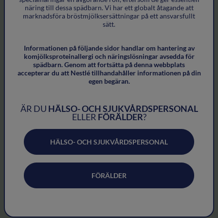
näring till dessa spädbarn. Vi har ett globalt åtagande att
marknadsföra bröstmjölksersättningar på ett ansvarsfullt
sätt.
Informationen på följande sidor handlar om hantering av
komjölksproteinallergi och näringslösningar avsedda för
spädbarn. Genom att fortsätta på denna webbplats
accepterar du att Nestlé tillhandahåller informationen på din
egen begäran.
ÄR DU
HÄLSO- OCH SJUKVÅRDSPERSONAL
Bananmos
ELLER
FÖRÄLDER
?
HÄLSO- OCH SJUKVÅRDSPERSONAL
SE ALLA RECEPT
FÖRÄLDER