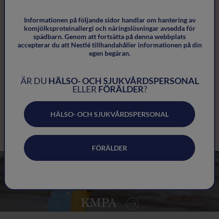
tillskott av jod och vitamin B12 övervägas.
Observera: Ammande mödrar bör endast undvika mat och
Informationen på följande sidor handlar om hantering av
komjölksproteinallergi och näringslösningar avsedda för
dryck som barnet visar reaktioner på via bröstmjölken. Om
spädbarn. Genom att fortsätta på denna webbplats
livsmedel onödigtvis tas bort från moderns kost kan det
accepterar du att Nestlé tillhandahåller informationen på din
egen begäran.
påverka hennes näringsmässiga hälsa negativt, särskilt om
hela livsmedelsgrupper, såsom mejeriprodukter, vete eller
flera olika livsmedel, elimineras. Uteslutning av födoämnen
ÄR DU
HÄLSO- OCH SJUKVÅRDSPERSONAL
ELLER
FÖRÄLDER
?
10
under amning bör ske under övervakning av dietist.
HÄLSO- OCH SJUKVÅRDSPERSONAL
FÖRÄLDER
NÄSTA ÄMNE
Hypoallergen specialnäring vid
KMPA