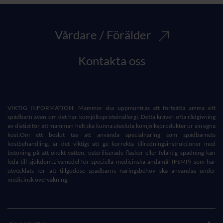
Vårdare / Förälder
Kontakta oss
VIKTIG INFORMATION: Mammor ska uppmuntras att fortsätta amma sitt
spädbarn även om det har komjölksproteinallergi. Detta kräver ofta rådgivning
av dietist för att mamman helt ska kunna utesluta komjölksprodukter ur sin egna
kost.Om ett beslut tas att använda specialnäring som spädbarnets
kostbehandling, är det viktigt att ge korrekta tillredningsinstruktioner med
betoning på att okokt vatten, osteriliserade flaskor eller felaktig spädning kan
leda till sjukdom.Livsmedel för speciella medicinska ändamål (FSMP) som har
utvecklats för att tillgodose spädbarns näringsbehov ska användas under
medicinsk övervakning.