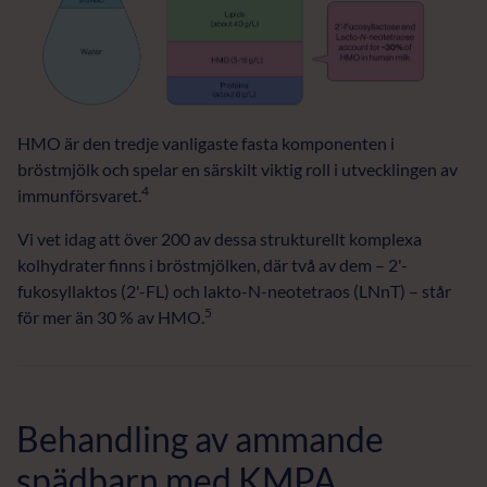
HMO är den tredje vanligaste fasta komponenten i
bröstmjölk och spelar en särskilt viktig roll i utvecklingen av
4
immunförsvaret.
Vi vet idag att över 200 av dessa strukturellt komplexa
kolhydrater finns i bröstmjölken, där två av dem – 2'-
fukosyllaktos (2'-FL) och lakto-N-neotetraos (LNnT) – står
5
för mer än 30 % av HMO.
Behandling av ammande
spädbarn med KMPA