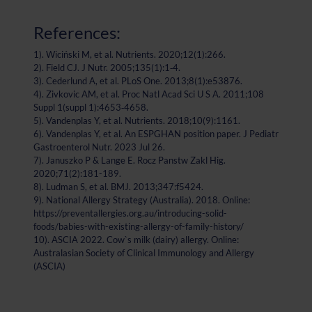
References:
1). Wiciński M, et al. Nutrients. 2020;12(1):266.
2). Field CJ. J Nutr. 2005;135(1):1‐4.
3). Cederlund A, et al. PLoS One. 2013;8(1):e53876.
4). Zivkovic AM, et al. Proc Natl Acad Sci U S A. 2011;108
Suppl 1(suppl 1):4653‐4658.
5). Vandenplas Y, et al. Nutrients. 2018;10(9):1161.
6). Vandenplas Y, et al. An ESPGHAN position paper. J Pediatr
Gastroenterol Nutr. 2023 Jul 26.
7). Januszko P & Lange E. Rocz Panstw Zakl Hig.
2020;71(2):181-189.
8). Ludman S, et al. BMJ. 2013;347:f5424.
9). National Allergy Strategy (Australia). 2018. Online:
https://preventallergies.org.au/introducing-solid-
foods/babies-with-existing-allergy-of-family-history/
10). ASCIA 2022. Cow`s milk (dairy) allergy. Online:
Australasian Society of Clinical Immunology and Allergy
(ASCIA)