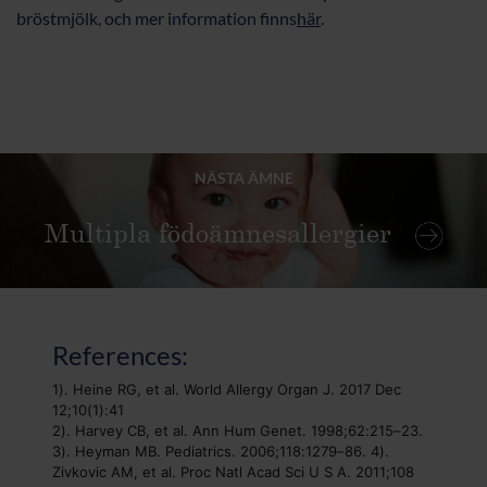
bröstmjölk, och mer information finns
här
.
NÄSTA ÄMNE
Multipla födoämnesallergier
References:
1). Heine RG, et al. World Allergy Organ J. 2017 Dec 
12;10(1):41
2). Harvey CB, et al. Ann Hum Genet. 1998;62:215–23.
3). Heyman MB. Pediatrics. 2006;118:1279–86. 4). 
Zivkovic AM, et al. Proc Natl Acad Sci U S A. 2011;108 