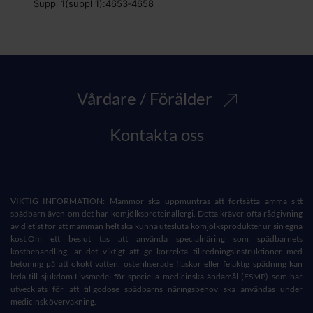
Suppl 1(suppl 1):4653‐4658
Vårdare / Förälder
Kontakta oss
VIKTIG INFORMATION: Mammor ska uppmuntras att fortsätta amma sitt
spädbarn även om det har komjölksproteinallergi. Detta kräver ofta rådgivning
av dietist för att mamman helt ska kunna utesluta komjölksprodukter ur sin egna
kost.Om ett beslut tas att använda specialnäring som spädbarnets
kostbehandling, är det viktigt att ge korrekta tillredningsinstruktioner med
betoning på att okokt vatten, osteriliserade flaskor eller felaktig spädning kan
leda till sjukdom.Livsmedel för speciella medicinska ändamål (FSMP) som har
utvecklats för att tillgodose spädbarns näringsbehov ska användas under
medicinsk övervakning.