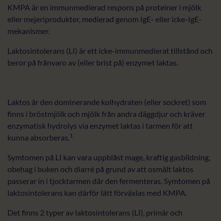
KMPA är en immunmedierad respons på proteiner i mjölk
eller mejeriprodukter, medierad genom IgE- eller icke-IgE-
mekanismer.
Laktosintolerans (LI) är ett icke-immunmedierat tillstånd och
beror på frånvaro av (eller brist på) enzymet laktas.
Laktos är den dominerande kolhydraten (eller sockret) som
finns i bröstmjölk och mjölk från andra däggdjur och kräver
enzymatisk hydrolys via enzymet laktas i tarmen för att
1
kunna absorberas.
Symtomen på LI kan vara uppblåst mage, kraftig gasbildning,
obehag i buken och diarré på grund av att osmält laktos
passerar in i tjocktarmen där den fermenteras. Symtomen på
laktosintolerans kan därför lätt förväxlas med KMPA.
Det finns 2 typer av laktosintolerans (LI), primär och