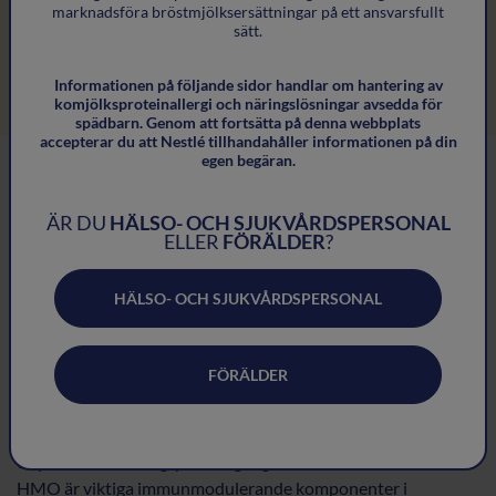
marknadsföra bröstmjölksersättningar på ett ansvarsfullt
sätt.
Informationen på följande sidor handlar om hantering av
komjölksproteinallergi och näringslösningar avsedda för
spädbarn. Genom att fortsätta på denna webbplats
accepterar du att Nestlé tillhandahåller informationen på din
egen begäran.
Andra kolhydrater i
ÄR DU
HÄLSO- OCH SJUKVÅRDSPERSONAL
ELLER
FÖRÄLDER
?
bröstmjölk
HÄLSO- OCH SJUKVÅRDSPERSONAL
HMO är en komplex blandning av oligosackarider. Varje
mammas bröstmjölk är unik och anpassad till just hennes
barn – det mest fulländade, skräddarsydda livsmedlet.
FÖRÄLDER
Det finns cirka 200 HMO:s i bröstmjölk, men
sammansättningen beror på flera faktorer, inklusive genetik,
tidpunkt för amning, paritet, geografi och andra faktorer.
HMO är viktiga immunmodulerande komponenter i