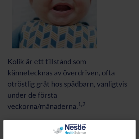
Kolik är ett tillstånd som
kännetecknas av överdriven, ofta
otröstlig gråt hos spädbarn, vanligtvis
under de första
1,2
veckorna/månaderna.
Majoriteten av spädbarn med kolik får
symtomförbättringar vid 3 månaders