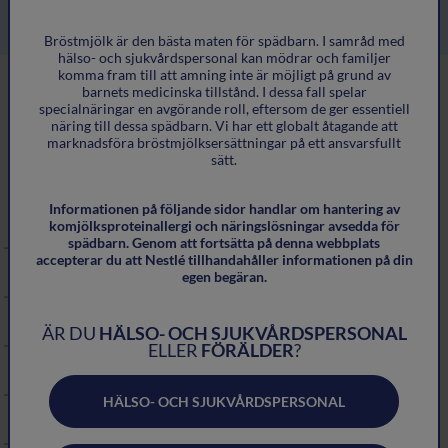
Bröstmjölk är den bästa maten för spädbarn. I samråd med
hälso- och sjukvårdspersonal kan mödrar och familjer
komma fram till att amning inte är möjligt på grund av
barnets medicinska tillstånd. I dessa fall spelar
specialnäringar en avgörande roll, eftersom de ger essentiell
Översikt av symtomen
näring till dessa spädbarn. Vi har ett globalt åtagande att
marknadsföra bröstmjölksersättningar på ett ansvarsfullt
sätt.
Informationen på följande sidor handlar om hantering av
MATSMÄLTNING
komjölksproteinallergi och näringslösningar avsedda för
spädbarn. Genom att fortsätta på denna webbplats
accepterar du att Nestlé tillhandahåller informationen på din
Dysfagi
egen begäran.
Kolik - HCP
ÄR DU
HÄLSO- OCH SJUKVÅRDSPERSONAL
ELLER
FÖRÄLDER
?
Diarré - HCP
HÄLSO- OCH SJUKVÅRDSPERSONAL
Reflux och uppstötningar - HCP