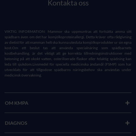
Kontakta oss
VIKTIG INFORMATION: Mammor ska uppmuntras att fortsätta amma sitt
spädbarn även om det har komjölksproteinallergi. Detta kräver ofta rådgivning
av dietist för att mamman helt ska kunna utesluta komjölksprodukter ur sin egna
kost.Om ett beslut tas att använda specialnäring som spädbarnets
kostbehandling, är det viktigt att ge korrekta tillredningsinstruktioner med
betoning på att okokt vatten, osteriliserade flaskor eller felaktig spädning kan
leda till sjukdom.Livsmedel för speciella medicinska ändamål (FSMP) som har
utvecklats för att tillgodose spädbarns näringsbehov ska användas under
medicinsk övervakning.
OM KMPA
DIAGNOS