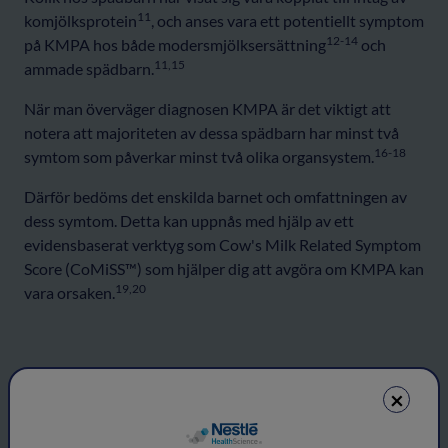
11
komjölksprotein
, och anses vara ett potentiellt symptom
12-14
på KMPA hos både modersmjölksersättning
och
11,15
ammade spädbarn.
När man överväger diagnosen KMPA är det viktigt att
notera att majoriteten av dessa spädbarn har minst två
16-18
symtom som påverkar minst två olika organsystem.
Därför bedöms det enskilda barnet och omfattningen av
dess symtom. Detta kan uppnås med hjälp av ett
evidensbaserat verktyg som Cow's Milk Related Symptom
Score (CoMiSS™) som hjälper dig att avgöra om KMPA kan
19,20
vara orsaken.
×
DIAGNOS