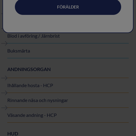
Kräkning
FÖRÄLDER
Förstoppning (med eller utan perianala utslag)
Blod i avföring / Järnbrist
Buksmärta
ANDNINGSORGAN
Ihållande hosta - HCP
Rinnande näsa och nysningar
Väsande andning - HCP
HUD