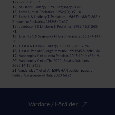
1979;68(6):853-9.
12). Savilahti E. Allergy. 1981 Feb;36(2):73-88.
13). Lothe L, et al. Pediatrics. 1982;70(1):7-10.
14). Lothe L & Lindberg T. Pediatrics. 1989 Feb;83(2):262-6.
Erratum in: Pediatrics. 1989;84(1):17.
15). Jakobsson I & Lindberg T. Pediatrics. 1983;71(2):268-
71.
16). Lifschitz C & Szajewska H. Eur J Pediatr. 2015;174:141-
50.
17). Høst A & Halken S. Allergy. 1990;45(8):587-96.
18). Høst A. Pediatr Allergy Immunol. 1994;5(5 Suppl):1-36.
19). Vandenplas Y, et al. Acta Paediatr. 2015;104(4):334-9.
20). Vandenplas Y, et al.The 2022 Update. Nutrients.
2022;14(13):2682.
21) Vandenplas Y, et al. An ESPGHAN position paper. J
Pediatr Gastroenterol Nutr. 2023 Jul 26.
Vårdare / Förälder