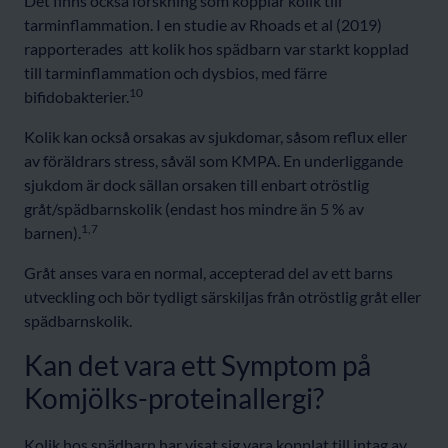
Det finns också forskning som kopplar kolik till
tarminflammation. I en studie av Rhoads et al (2019)
rapporterades att kolik hos spädbarn var starkt kopplad
till tarminflammation och dysbios, med färre
10
bifidobakterier.
Kolik kan också orsakas av sjukdomar, såsom reflux eller
av föräldrars stress, såväl som KMPA. En underliggande
sjukdom är dock sällan orsaken till enbart otröstlig
gråt/spädbarnskolik (endast hos mindre än 5 % av
1,7
barnen).
Gråt anses vara en normal, accepterad del av ett barns
utveckling och bör tydligt särskiljas från otröstlig gråt eller
spädbarnskolik.
Kan det vara ett Symptom på
Komjölks-proteinallergi?
Kolik hos spädbarn har visat sig vara kopplat till intag av