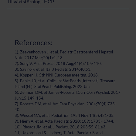
Tillväxtstörning - HCP
References:
1). Zeevenhooven J, et al. Pediatr Gastroenterol Hepatol
Nutr. 2017 Mar;20(1):1-13.
2). Sung V. Aust Prescr. 2018 Aug;41(4):105-110.
3). Savino F, et al. Ital J Pediatr. 2014;40:53.
4). Koppen IJ. 5th NNI European meeitng. 2018.
5). Banks JB, et al. Colic. In: StatPearls [Internet]. Treasure
Island (FL): StatPearls Publishing. 2023 Jan.
6). Zeifman DM, St James-Roberts I.Curr Opin Psychol. 2017
Jun;15:149-154.
7). Roberts DM, et al. Am Fam Physician. 2004;70(4):735-
40.
8). Wessel MA, et al. Pediatrics. 1954 Nov;14(5):421-35.
9). Hjern A, et al. Acta Paediatr. 2020; 109: 1733– 1744.
10). Rhoads JM, et al. J Pediatr. 2018;203:55-61.e3.
11). Jakobsson I & Lindberg T. Acta Paediatr Scand.